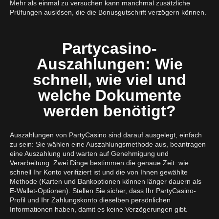
Mehr als einmal zu versuchen kann manchmal zusätzliche
Prüfungen auslösen, die die Bonusgutschrift verzögern können.
Partycasino-
Auszahlungen: Wie
schnell, wie viel und
welche Dokumente
werden benötigt?
Auszahlungen von PartyCasino sind darauf ausgelegt, einfach
zu sein: Sie wählen eine Auszahlungsmethode aus, beantragen
eine Auszahlung und warten auf Genehmigung und
Verarbeitung. Zwei Dinge bestimmen die genaue Zeit: wie
schnell Ihr Konto verifiziert ist und die von Ihnen gewählte
Methode (Karten und Bankoptionen können länger dauern als
E-Wallet-Optionen). Stellen Sie sicher, dass Ihr PartyCasino-
Profil und Ihr Zahlungskonto dieselben persönlichen
Informationen haben, damit es keine Verzögerungen gibt.