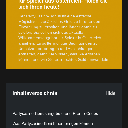
für Spieler aus Österreich- Holen Sie
sich Ihren heute!
Der PartyCasino-Bonus ist eine einfache
Möglichkeit, zusätzliches Geld zu Ihrer ersten
Einzahlung zu erhalten und länger damit zu
spielen. Sie sollten sich das aktuelle
Willkommensangebot für Spieler in Österreich
ansehen. Es sollte wichtige Bedingungen zu
Umsatzanforderungen und Auszahlungen
enthalten, damit Sie wissen, was Sie erhalten
können und wie Sie es in echtes Geld umwandeln.
Inhaltsverzeichnis
Hide
Partycasino-Bonusangebote und Promo-Codes
Was Partycasino-Boni Ihnen bringen können