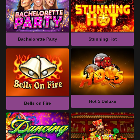
Bachelorette Party
Stunning Hot
Hot 5 Deluxe
Bells on Fire