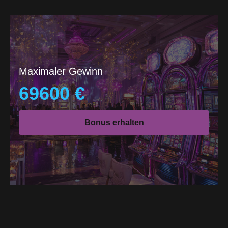
Maximaler Gewinn
69600 €
Bonus erhalten