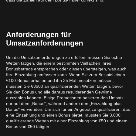
dass die Zahlen auf dem Bonus-Panel korrekt sind.
Anforderungen für
Umsatzanforderungen
Um die Umsatzanforderungen zu erfüllen, müssen Sie echte
Wetten tätigen, die einem bestimmten Vielfachen Ihres
Bonusbetrags entsprechen oder diesen übersteigen, was auch
Ihre Einzahlung umfassen kann. Wenn Sie zum Beispiel einen
€100-Bonus erhalten und ihn 35 Mal umsetzen müssen,
müssten Sie €3500 an qualifizierenden Wetten tätigen, bevor
Sie den Bonus und alle daraus resultierenden Gewinne
auszahlen können. Einige Promotionen basieren den Umsatz
nur auf dem „Bonus“, während andere den „Einzahlung plus
Bonus“ verwenden. Um sich für ein Angebot zu qualifizieren, das
eine Einzahlung und einen Bonus bietet, müssten Sie 3.000
qualifizierende Wetten mit einer Einzahlung von €50 und einem
Bonus von €50 tätigen.