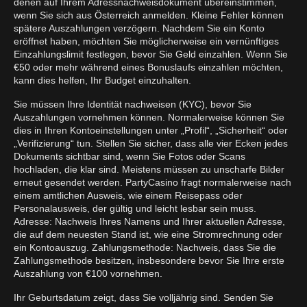
denen auf Ihrem Adressnachweisdokument übereinstimmen,
wenn Sie sich aus Österreich anmelden. Kleine Fehler können
spätere Auszahlungen verzögern. Nachdem Sie ein Konto
eröffnet haben, möchten Sie möglicherweise ein vernünftiges
Einzahlungslimit festlegen, bevor Sie Geld einzahlen. Wenn Sie
€50 oder mehr während eines Bonuslaufs einzahlen möchten,
kann dies helfen, Ihr Budget einzuhalten.
Sie müssen Ihre Identität nachweisen (KYC), bevor Sie
Auszahlungen vornehmen können. Normalerweise können Sie
dies in Ihren Kontoeinstellungen unter „Profil“, „Sicherheit“ oder
„Verifizierung“ tun. Stellen Sie sicher, dass alle vier Ecken jedes
Dokuments sichtbar sind, wenn Sie Fotos oder Scans
hochladen, die klar sind. Meistens müssen zu unscharfe Bilder
erneut gesendet werden. PartyCasino fragt normalerweise nach
einem amtlichen Ausweis, wie einem Reisepass oder
Personalausweis, der gültig und leicht lesbar sein muss.
Adresse: Nachweis Ihres Namens und Ihrer aktuellen Adresse,
die auf dem neuesten Stand ist, wie eine Stromrechnung oder
ein Kontoauszug. Zahlungsmethode: Nachweis, dass Sie die
Zahlungsmethode besitzen, insbesondere bevor Sie Ihre erste
Auszahlung von €100 vornehmen.
Ihr Geburtsdatum zeigt, dass Sie volljährig sind. Senden Sie