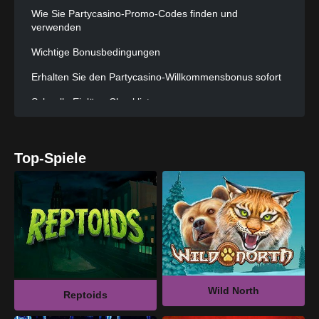
Wie Sie Partycasino-Promo-Codes finden und
verwenden
Wichtige Bonusbedingungen
Erhalten Sie den Partycasino-Willkommensbonus sofort
Schnelle Einlöse-Checkliste
Melden Sie sich an und verifizieren Sie Ihr Partycasino-
Konto, um Boni zu erhalten und sicherzustellen, dass
Ihr Konto gut funktioniert
Top-Spiele
Die Partycasino-Bonusbedingungen erklären, wie
Umsatzanforderungen funktionieren
Anforderungen für Umsatzanforderungen
So wichtig wie der Bonuscodes ist die beste
Einzahlungsmethode, um einen Partycasino-Bonus
schnell zu aktivieren
Wild North
Einzahlungsmethoden, die den Bonus normalerweise
Reptoids
sofort aktivieren