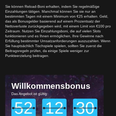
Sie können Reload-Boni erhalten, indem Sie regelmäßige
Einzahlungen tätigen. Manchmal können Sie sie nur an
bestimmten Tagen mit einem Minimum von €25 erhalten. Geld,
das als Bonusgelder basierend auf einem Prozentsatz der
Nettoverluste zurückgegeben wird, mit einem Limit von €100 pro
Zeitraum. Nutzen Sie Einzahlungsboni, die auf vielen Slots
funktionieren und es Ihnen ermöglichen, Ihre Gewinne nach
Erfüllung bestimmter Umsatzanforderungen auszuzahlen. Wenn
Sie hauptsächlich Tischspiele spielen, sollten Sie zuerst die
Beitragsregeln prüfen, da einige Spiele weniger zur
Punkteerzielung beitragen.
Willkommensbonus
Das Angebot ist gültig:
52
12
28