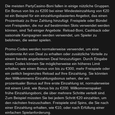
Die meisten PartyCasino-Boni fallen in einige nützliche Gruppen.
Ein Bonus von bis zu €200 bei einer Mindesteinzahlung von €20
ist ein Beispiel für ein einzahlungsbasiertes Angebot, das einen
Prozentsatz zu Ihrer Zahlung hinzufügt. Freispiele oder Bündel
von Freispielen, die nur auf bestimmten Slots verwendet werden
können, sind Teil einiger Angebote. Reload-Boni, Cashback oder
saisonale Kampagnen werden verwendet, um Spieler zu
belohnen, die weiter spielen.
Promo-Codes werden normalerweise verwendet, um eine
bestimmte Art von Deal zu erhalten oder zusätzliche Vorteile zu
einem bereits angebotenen Deal hinzuzufügen. Durch Eingabe
eines Codes können Sie möglicherweise ein höheres Limit
erhalten, wie einen Bonus von bis zu €300, mehr Freispiele oder
ein zeitlich begrenztes Reload auf Ihre Einzahlung. Sie könnten
den Willkommens-Einzahlungsbonus sehen, der ein
prozentualer Bonus auf Ihre erste Einzahlung ist, normalerweise
mit einem Limit, wie Bonus bis zu €200. Willkommenspaket:
frühe Einzahlungsboni, die über mehrere Schritte verteilt sind.
Zum Beispiel müssten Sie bei jedem Schritt €20 einzahlen, um
den nächsten freizuschalten. Freispiele sind Spins, die Sie nach
einer Einzahlung erhalten, wie €10, oder nach Erfüllung einer
einfachen Spielanforderung.