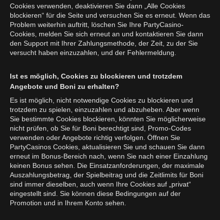
Cookies verwenden, deaktivieren Sie dann „Alle Cookies
blockieren“ für die Seite und versuchen Sie es erneut. Wenn das
Problem weiterhin auftritt, löschen Sie Ihre PartyCasino-
Cookies, melden Sie sich erneut an und kontaktieren Sie dann
den Support mit Ihrer Zahlungsmethode, der Zeit, zu der Sie
versucht haben einzuzahlen, und der Fehlermeldung.
Ist es möglich, Cookies zu blockieren und trotzdem
Angebote und Boni zu erhalten?
Es ist möglich, nicht notwendige Cookies zu blockieren und
trotzdem zu spielen, einzuzahlen und abzuheben. Aber wenn
Sie bestimmte Cookies blockieren, könnten Sie möglicherweise
nicht prüfen, ob Sie für Boni berechtigt sind, Promo-Codes
verwenden oder Angebote richtig verfolgen. Öffnen Sie
PartyCasinos Cookies, aktualisieren Sie und schauen Sie dann
erneut im Bonus-Bereich nach, wenn Sie nach einer Einzahlung
keinen Bonus sehen. Die Einsatzanforderungen, der maximale
Auszahlungsbetrag, der Spielbeitrag und die Zeitlimits für Boni
sind immer dieselben, auch wenn Ihre Cookies auf „privat“
eingestellt sind. Sie können diese Bedingungen auf der
Promotion und in Ihrem Konto sehen.