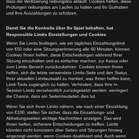
dass die Verifizierung reibungslos abläuft. Cookies helfen, diese
Prüfungen reibungslos am Laufen zu halten und Ihr Guthaben
und Ihre Auszahlungen zu schützen.
Damit Sie die Kontrolle über Ihr Spiel behalten, hat
Responsible Limits Einstellungen und Cookies
Wenn Sie Limits festlegen, wie ein tägliches Einzahlungslimit
von €50 oder eine Sitzungserinnerung alle 60 Minuten, können
Cookies Ihnen helfen, diese Entscheidungen während Ihrer
Sitzung einzuhalten und es einfacher machen, zur Kassa oder
zum Limits-Bereich zurückzukehren. Cookies können Ihnen
helfen, sich die letzte verwendete Limits-Seite und den Status
Ihrer aktuellen Limitauswahl zu merken, was Ihnen helfen kann,
Limit-Tools zugänglich zu halten. Verhindert, dass Ihre In-
Session-Limits versehentlich zurückgesetzt werden: verringert
die Chance, dass ein Seitenneuladen dies tut.
Wenn Sie sich Ihren Limits nähern, wie nach einer Einzahlung
von €100, stellen Sie sicher, dass die Einzahlungs- und
Abhebungsseiten wichtige Nachrichten anzeigen. Das wird
Ihnen helfen, sicherere Entscheidungen zu treffen. Limits
könnten nicht konsistent über Seiten und Sitzungen hinweg
angezeigt werden, wenn Cookies deaktiviert sind. Auch wenn