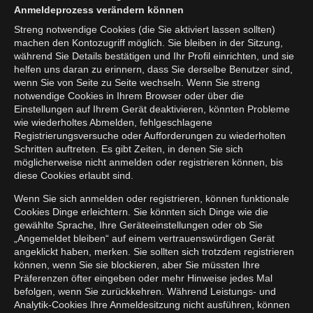
Anmeldeprozess verändern können
Streng notwendige Cookies (die Sie aktiviert lassen sollten)
machen den Kontozugriff möglich. Sie bleiben in der Sitzung,
während Sie Details bestätigen und Ihr Profil einrichten, und sie
helfen uns daran zu erinnern, dass Sie derselbe Benutzer sind,
wenn Sie von Seite zu Seite wechseln. Wenn Sie streng
notwendige Cookies in Ihrem Browser oder über die
Einstellungen auf Ihrem Gerät deaktivieren, könnten Probleme
wie wiederholtes Abmelden, fehlgeschlagene
Registrierungsversuche oder Aufforderungen zu wiederholten
Schritten auftreten. Es gibt Zeiten, in denen Sie sich
möglicherweise nicht anmelden oder registrieren können, bis
diese Cookies erlaubt sind.
Wenn Sie sich anmelden oder registrieren, können funktionale
Cookies Dinge erleichtern. Sie könnten sich Dinge wie die
gewählte Sprache, Ihre Geräteeinstellungen oder ob Sie
„Angemeldet bleiben“ auf einem vertrauenswürdigen Gerät
angeklickt haben, merken. Sie sollten sich trotzdem registrieren
können, wenn Sie sie blockieren, aber Sie müssten Ihre
Präferenzen öfter eingeben oder mehr Hinweise jedes Mal
befolgen, wenn Sie zurückkehren. Während Leistungs- und
Analytik-Cookies Ihre Anmeldesitzung nicht ausführen, können