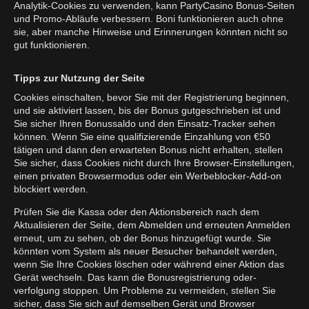
Analytik-Cookies zu verwenden, kann PartyCasino Bonus-Seiten
und Promo-Abläufe verbessern. Boni funktionieren auch ohne
sie, aber manche Hinweise und Erinnerungen könnten nicht so
gut funktionieren.
Tipps zur Nutzung der Seite
Cookies einschalten, bevor Sie mit der Registrierung beginnen,
und sie aktiviert lassen, bis der Bonus gutgeschrieben ist und
Sie sicher Ihren Bonussaldo und den Einsatz-Tracker sehen
können. Wenn Sie eine qualifizierende Einzahlung von €50
tätigen und dann den erwarteten Bonus nicht erhalten, stellen
Sie sicher, dass Cookies nicht durch Ihre Browser-Einstellungen,
einen privaten Browsermodus oder ein Werbeblocker-Add-on
blockiert werden.
Prüfen Sie die Kassa oder den Aktionsbereich nach dem
Aktualisieren der Seite, dem Abmelden und erneuten Anmelden
erneut, um zu sehen, ob der Bonus hinzugefügt wurde. Sie
könnten vom System als neuer Besucher behandelt werden,
wenn Sie Ihre Cookies löschen oder während einer Aktion das
Gerät wechseln. Das kann die Bonusregistrierung oder-
verfolgung stoppen. Um Probleme zu vermeiden, stellen Sie
sicher, dass Sie sich auf demselben Gerät und Browser