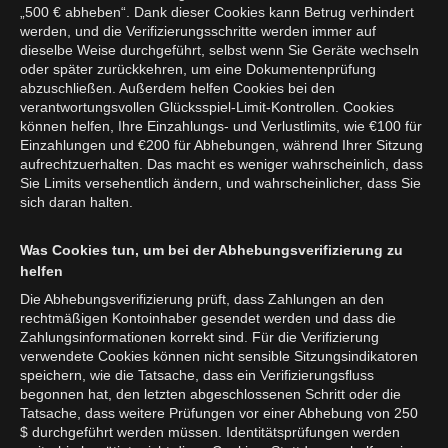
„500 € abheben“. Dank dieser Cookies kann Betrug verhindert
werden, und die Verifizierungsschritte werden immer auf
dieselbe Weise durchgeführt, selbst wenn Sie Geräte wechseln
oder später zurückkehren, um eine Dokumentenprüfung
abzuschließen. Außerdem helfen Cookies bei den
verantwortungsvollen Glücksspiel-Limit-Kontrollen. Cookies
können helfen, Ihre Einzahlungs- und Verlustlimits, wie €100 für
Einzahlungen und €200 für Abhebungen, während Ihrer Sitzung
aufrechtzuerhalten. Das macht es weniger wahrscheinlich, dass
Sie Limits versehentlich ändern, und wahrscheinlicher, dass Sie
sich daran halten.
Was Cookies tun, um bei der Abhebungsverifizierung zu
helfen
Die Abhebungsverifizierung prüft, dass Zahlungen an den
rechtmäßigen Kontoinhaber gesendet werden und dass die
Zahlungsinformationen korrekt sind. Für die Verifizierung
verwendete Cookies können nicht sensible Sitzungsindikatoren
speichern, wie die Tatsache, dass ein Verifizierungsfluss
begonnen hat, den letzten abgeschlossenen Schritt oder die
Tatsache, dass weitere Prüfungen vor einer Abhebung von 250
$ durchgeführt werden müssen. Identitätsprüfungen werden