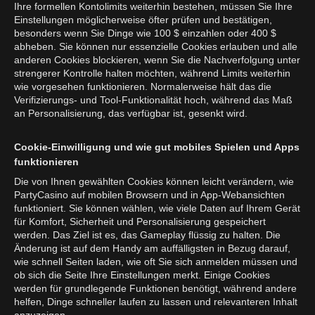
Ihre formellen Kontolimits weiterhin bestehen, müssen Sie Ihre
Einstellungen möglicherweise öfter prüfen und bestätigen,
besonders wenn Sie Dinge wie 100 $ einzahlen oder 400 $
abheben. Sie können nur essenzielle Cookies erlauben und alle
anderen Cookies blockieren, wenn Sie die Nachverfolgung unter
strengerer Kontrolle halten möchten, während Limits weiterhin
wie vorgesehen funktionieren. Normalerweise hält das die
Verifizierungs- und Tool-Funktionalität hoch, während das Maß
an Personalisierung, das verfügbar ist, gesenkt wird.
Cookie-Einwilligung und wie gut mobiles Spielen und Apps
funktionieren
Die von Ihnen gewählten Cookies können leicht verändern, wie
PartyCasino auf mobilen Browsern und in App-Webansichten
funktioniert. Sie können wählen, wie viele Daten auf Ihrem Gerät
für Komfort, Sicherheit und Personalisierung gespeichert
werden. Das Ziel ist es, das Gameplay flüssig zu halten. Die
Änderung ist auf dem Handy am auffälligsten in Bezug darauf,
wie schnell Seiten laden, wie oft Sie sich anmelden müssen und
ob sich die Seite Ihre Einstellungen merkt. Einige Cookies
werden für grundlegende Funktionen benötigt, während andere
helfen, Dinge schneller laufen zu lassen und relevanteren Inhalt