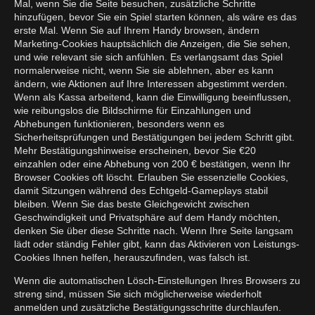
Mal, wenn Sie die Seite besuchen, zusätzliche Schritte
hinzufügen, bevor Sie ein Spiel starten können, als wäre es das
erste Mal. Wenn Sie auf Ihrem Handy browsen, ändern
Marketing-Cookies hauptsächlich die Anzeigen, die Sie sehen,
und wie relevant sie sich anfühlen. Es verlangsamt das Spiel
normalerweise nicht, wenn Sie sie ablehnen, aber es kann
ändern, wie Aktionen auf Ihre Interessen abgestimmt werden.
Wenn als Kassa arbeitend, kann die Einwilligung beeinflussen,
wie reibungslos die Bildschirme für Einzahlungen und
Abhebungen funktionieren, besonders wenn es
Sicherheitsprüfungen und Bestätigungen bei jedem Schritt gibt.
Mehr Bestätigungshinweise erscheinen, bevor Sie €20
einzahlen oder eine Abhebung von 200 € bestätigen, wenn Ihr
Browser Cookies oft löscht. Erlauben Sie essenzielle Cookies,
damit Sitzungen während des Echtgeld-Gameplays stabil
bleiben. Wenn Sie das beste Gleichgewicht zwischen
Geschwindigkeit und Privatsphäre auf dem Handy möchten,
denken Sie über diese Schritte nach. Wenn Ihre Seite langsam
lädt oder ständig Fehler gibt, kann das Aktivieren von Leistungs-
Cookies Ihnen helfen, herauszufinden, was falsch ist.
Wenn die automatischen Lösch-Einstellungen Ihres Browsers zu
streng sind, müssen Sie sich möglicherweise wiederholt
anmelden und zusätzliche Bestätigungsschritte durchlaufen.