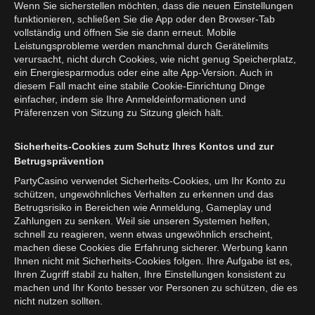
Wenn Sie sicherstellen möchten, dass die neuen Einstellungen
funktionieren, schließen Sie die App oder den Browser-Tab
vollständig und öffnen Sie sie dann erneut. Mobile
Leistungsprobleme werden manchmal durch Gerätelimits
verursacht, nicht durch Cookies, wie nicht genug Speicherplatz,
ein Energiesparmodus oder eine alte App-Version. Auch in
diesem Fall macht eine stabile Cookie-Einrichtung Dinge
einfacher, indem sie Ihre Anmeldeinformationen und
Präferenzen von Sitzung zu Sitzung gleich hält.
Sicherheits-Cookies zum Schutz Ihres Kontos und zur
Betrugsprävention
PartyCasino verwendet Sicherheits-Cookies, um Ihr Konto zu
schützen, ungewöhnliches Verhalten zu erkennen und das
Betrugsrisiko in Bereichen wie Anmeldung, Gameplay und
Zahlungen zu senken. Weil sie unseren Systemen helfen,
schnell zu reagieren, wenn etwas ungewöhnlich erscheint,
machen diese Cookies die Erfahrung sicherer. Werbung kann
Ihnen nicht mit Sicherheits-Cookies folgen. Ihre Aufgabe ist es,
Ihren Zugriff stabil zu halten, Ihre Einstellungen konsistent zu
machen und Ihr Konto besser vor Personen zu schützen, die es
nicht nutzen sollten.