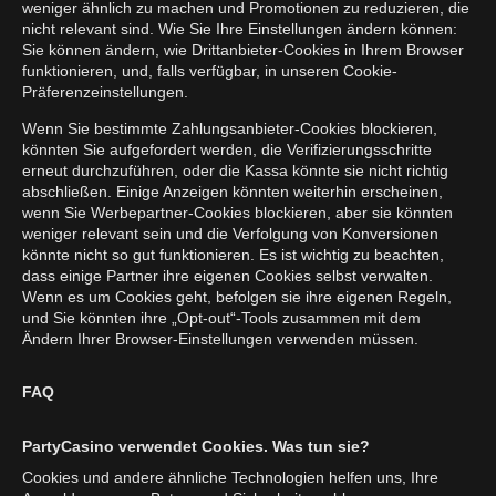
weniger ähnlich zu machen und Promotionen zu reduzieren, die
nicht relevant sind. Wie Sie Ihre Einstellungen ändern können:
Sie können ändern, wie Drittanbieter-Cookies in Ihrem Browser
funktionieren, und, falls verfügbar, in unseren Cookie-
Präferenzeinstellungen.
Wenn Sie bestimmte Zahlungsanbieter-Cookies blockieren,
könnten Sie aufgefordert werden, die Verifizierungsschritte
erneut durchzuführen, oder die Kassa könnte sie nicht richtig
abschließen. Einige Anzeigen könnten weiterhin erscheinen,
wenn Sie Werbepartner-Cookies blockieren, aber sie könnten
weniger relevant sein und die Verfolgung von Konversionen
könnte nicht so gut funktionieren. Es ist wichtig zu beachten,
dass einige Partner ihre eigenen Cookies selbst verwalten.
Wenn es um Cookies geht, befolgen sie ihre eigenen Regeln,
und Sie könnten ihre „Opt-out“-Tools zusammen mit dem
Ändern Ihrer Browser-Einstellungen verwenden müssen.
FAQ
PartyCasino verwendet Cookies. Was tun sie?
Cookies und andere ähnliche Technologien helfen uns, Ihre