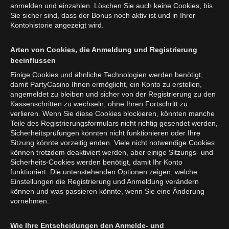
anmelden und einzahlen. Löschen Sie auch keine Cookies, bis
Sie sicher sind, dass der Bonus noch aktiv ist und in Ihrer
Kontohistorie angezeigt wird.
Arten von Cookies, die Anmeldung und Registrierung
beeinflussen
Einige Cookies und ähnliche Technologien werden benötigt,
damit PartyCasino Ihnen ermöglicht, ein Konto zu erstellen,
angemeldet zu bleiben und sicher von der Registrierung zu den
Kassenschritten zu wechseln, ohne Ihren Fortschritt zu
verlieren. Wenn Sie diese Cookies blockieren, könnten manche
Teile des Registrierungsformulars nicht richtig gesendet werden,
Sicherheitsprüfungen könnten nicht funktionieren oder Ihre
Sitzung könnte vorzeitig enden. Viele nicht notwendige Cookies
können trotzdem deaktiviert werden, aber einige Sitzungs- und
Sicherheits-Cookies werden benötigt, damit Ihr Konto
funktioniert. Die untenstehenden Optionen zeigen, welche
Einstellungen die Registrierung und Anmeldung verändern
können und was passieren könnte, wenn Sie eine Änderung
vornehmen.
Wie Ihre Entscheidungen den Anmelde- und