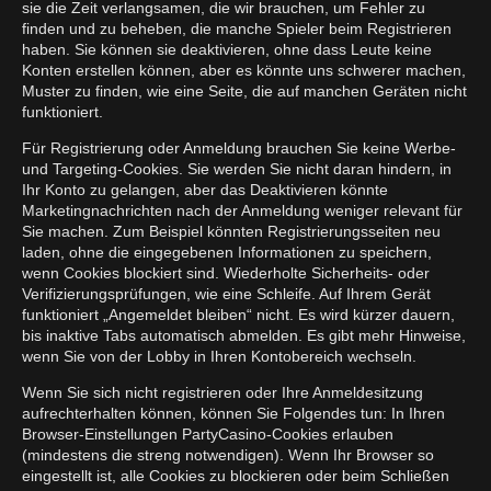
sie die Zeit verlangsamen, die wir brauchen, um Fehler zu
finden und zu beheben, die manche Spieler beim Registrieren
haben. Sie können sie deaktivieren, ohne dass Leute keine
Konten erstellen können, aber es könnte uns schwerer machen,
Muster zu finden, wie eine Seite, die auf manchen Geräten nicht
funktioniert.
Für Registrierung oder Anmeldung brauchen Sie keine Werbe-
und Targeting-Cookies. Sie werden Sie nicht daran hindern, in
Ihr Konto zu gelangen, aber das Deaktivieren könnte
Marketingnachrichten nach der Anmeldung weniger relevant für
Sie machen. Zum Beispiel könnten Registrierungsseiten neu
laden, ohne die eingegebenen Informationen zu speichern,
wenn Cookies blockiert sind. Wiederholte Sicherheits- oder
Verifizierungsprüfungen, wie eine Schleife. Auf Ihrem Gerät
funktioniert „Angemeldet bleiben“ nicht. Es wird kürzer dauern,
bis inaktive Tabs automatisch abmelden. Es gibt mehr Hinweise,
wenn Sie von der Lobby in Ihren Kontobereich wechseln.
Wenn Sie sich nicht registrieren oder Ihre Anmeldesitzung
aufrechterhalten können, können Sie Folgendes tun: In Ihren
Browser-Einstellungen PartyCasino-Cookies erlauben
(mindestens die streng notwendigen). Wenn Ihr Browser so
eingestellt ist, alle Cookies zu blockieren oder beim Schließen