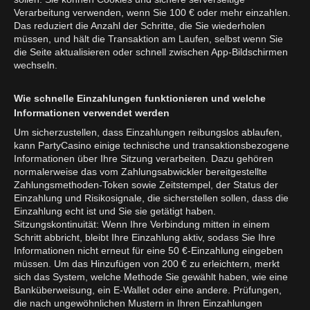
Verarbeitung verwenden, wenn Sie 100 € oder mehr einzahlen.
Das reduziert die Anzahl der Schritte, die Sie wiederholen
müssen, und hält die Transaktion am Laufen, selbst wenn Sie
die Seite aktualisieren oder schnell zwischen App-Bildschirmen
wechseln.
Wie schnelle Einzahlungen funktionieren und welche
Informationen verwendet werden
Um sicherzustellen, dass Einzahlungen reibungslos ablaufen,
kann PartyCasino einige technische und transaktionsbezogene
Informationen über Ihre Sitzung verarbeiten. Dazu gehören
normalerweise das vom Zahlungsabwickler bereitgestellte
Zahlungsmethoden-Token sowie Zeitstempel, der Status der
Einzahlung und Risikosignale, die sicherstellen sollen, dass die
Einzahlung echt ist und Sie sie getätigt haben.
Sitzungskontinuität: Wenn Ihre Verbindung mitten in einem
Schritt abbricht, bleibt Ihre Einzahlung aktiv, sodass Sie Ihre
Informationen nicht erneut für eine 50 €-Einzahlung eingeben
müssen. Um das Hinzufügen von 200 € zu erleichtern, merkt
sich das System, welche Methode Sie gewählt haben, wie eine
Banküberweisung, ein E-Wallet oder eine andere. Prüfungen,
die nach ungewöhnlichen Mustern in Ihren Einzahlungen