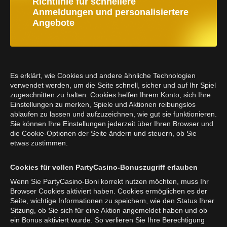
Richtlinie für schnellere
Anmeldungen und personalisiertere
Angebote
Es erklärt, wie Cookies und andere ähnliche Technologien
verwendet werden, um die Seite schnell, sicher und auf Ihr Spiel
zugeschnitten zu halten. Cookies helfen Ihrem Konto, sich Ihre
Einstellungen zu merken, Spiele und Aktionen reibungslos
ablaufen zu lassen und aufzuzeichnen, wie gut sie funktionieren.
Sie können Ihre Einstellungen jederzeit über Ihren Browser und
die Cookie-Optionen der Seite ändern und steuern, ob Sie
etwas zustimmen.
Cookies für vollen PartyCasino-Bonuszugriff erlauben
Wenn Sie PartyCasino-Boni korrekt nutzen möchten, muss Ihr
Browser Cookies aktiviert haben. Cookies ermöglichen es der
Seite, wichtige Informationen zu speichern, wie den Status Ihrer
Sitzung, ob Sie sich für eine Aktion angemeldet haben und ob
ein Bonus aktiviert wurde. So verlieren Sie Ihre Berechtigung